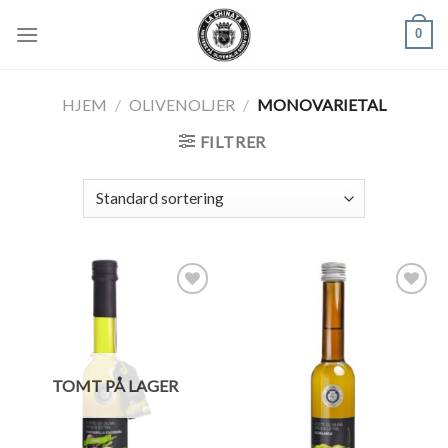
Skip
0
to
content
HJEM
/
OLIVENOLJER
/
MONOVARIETAL
FILTRER
Legg til
Legg til
ønskeliste
ønskeliste
TOMT PÅ LAGER