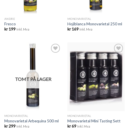
ANDRE
MONOVARIETAL
Fresco
Hojiblanca Monovarietal 250 ml
kr
199
kr
169
Inkl. Mva
Inkl. Mva
Legg til
Legg til
ønskeliste
ønskeliste
TOMT PÅ LAGER
MONOVARIETAL
MONOVARIETAL
Monovarietal Arbequina 500 ml
Monovarietal Mini Tasting Sett
kr
299
kr
69
Inkl. Mva
Inkl. Mva