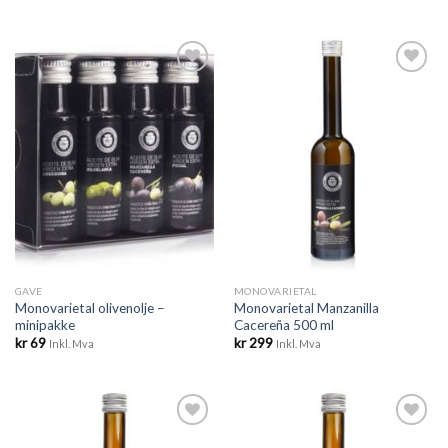
Legg til
Legg til
ønskeliste
ønskeliste
GAVE
MONOVARIETAL
Monovarietal olivenolje –
Monovarietal Manzanilla
minipakke
Cacereña 500 ml
kr
69
kr
299
Inkl. Mva
Inkl. Mva
Legg til
Legg til