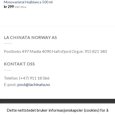
Monovarietal Hojiblanca 500 ml
kr
299
Inkl. Mva
LA CHINATA NORWAY AS
Postboks 497 Madla 4090 Hafrsfjord Org.nr. 915 821 340
KONTAKT OSS
Telefon: (+47) 911 18 066
E-post:
post@lachinata.no
Dette nettstedet bruker informasjonskapsler (cookies) for å
OM LACHINATA
KONTAKT OSS
MIN ØNSKELISTE