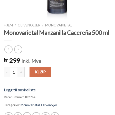
HJEM
/
OLIVENOLJER
/
MONOVARIETAL
Monovarietal Manzanilla Cacereña 500 ml
299
kr
Inkl. Mva
Monovarietal Manzanilla Cacereña 500 ml antall
KJØP
Legg til ønskeliste
Varenummer:
102914
Kategorier:
Monovarietal
,
Olivenoljer