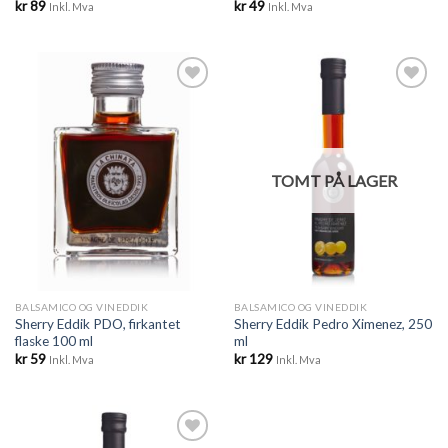
kr
89
kr
49
Inkl. Mva
Inkl. Mva
Legg til
Legg til
ønskeliste
ønskeliste
TOMT PÅ LAGER
BALSAMICO OG VINEDDIK
BALSAMICO OG VINEDDIK
Sherry Eddik PDO, firkantet
Sherry Eddik Pedro Ximenez, 250
flaske 100 ml
ml
kr
59
kr
129
Inkl. Mva
Inkl. Mva