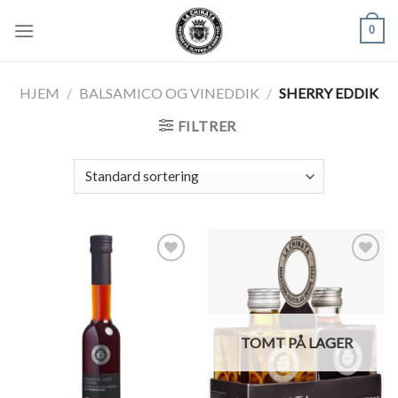
Skip
0
to
content
HJEM
/
BALSAMICO OG VINEDDIK
/
SHERRY EDDIK
FILTRER
Legg til
Legg til
ønskeliste
ønskeliste
TOMT PÅ LAGER