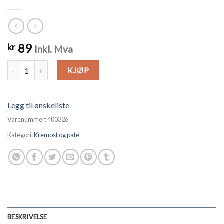
89
kr
Inkl. Mva
Kremost av geitost og karamelisert løk antall
KJØP
Legg til ønskeliste
Varenummer:
400326
Kategori:
Kremost og paté
BESKRIVELSE