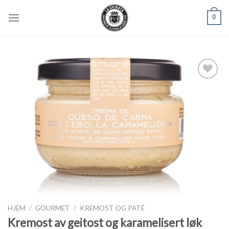
Skip
0
to
content
Legg til
ønskeliste
HJEM
/
GOURMET
/
KREMOST OG PATÉ
Kremost av geitost og karamelisert løk