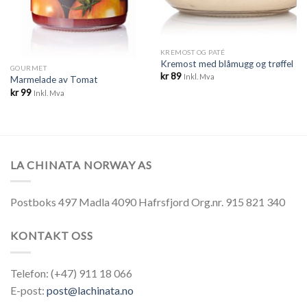
KREMOST OG PATÉ
Kremost med blåmugg og trøffel
GOURMET
kr
89
Inkl. Mva
Marmelade av Tomat
kr
99
Inkl. Mva
LA CHINATA NORWAY AS
Postboks 497 Madla 4090 Hafrsfjord Org.nr. 915 821 340
KONTAKT OSS
Telefon: (+47) 911 18 066
E-post:
post@lachinata.no