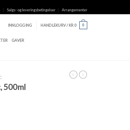
e
Salgs- og leveringsbetingelser
Arrangementer
0
INNLOGGING
HANDLEKURV /
KR
0
TER
GAVER
C
c, 500ml