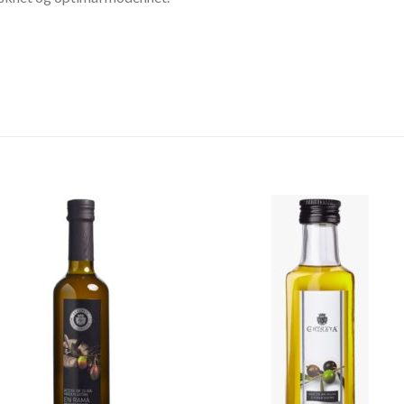
Legg til
Legg t
ønskeliste
ønskeli