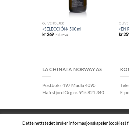
OLIVENOLJER
OLIVE
 500ml
«SELECCIÓN» 500 ml
«EN R
kr
269
kr
25
Inkl. Mva
LA CHINATA NORWAY AS
KO
Postboks 497 Madla 4090
Tele
Hafrsfjord Org.nr. 915 821 340
E-po
OM LACHINATA
KONTAKT OSS
MIN ØNSKELIS
Dette nettstedet bruker informasjonskapsler (cookies) f
Nettside levert av CoreTrek AS