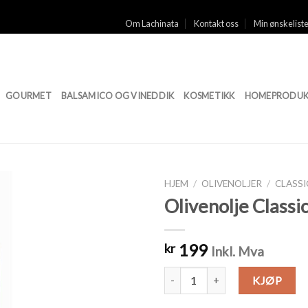
Om Lachinata
Kontakt oss
Min ønskelist
GOURMET
BALSAMICO OG VINEDDIK
KOSMETIKK
HOMEPRODUK
HJEM
/
OLIVENOLJER
/
CLASSI
Olivenolje Classi
Legg til
ønskeliste
199
kr
Inkl. Mva
Olivenolje Classic, 500ml antall
KJØP