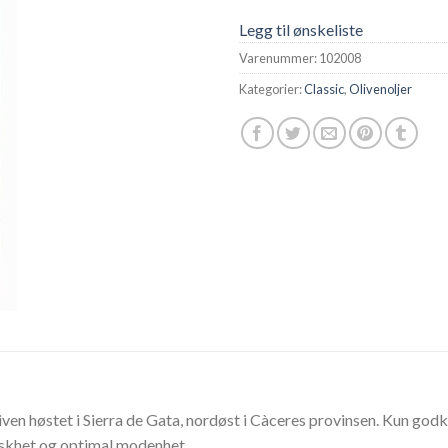
Legg til ønskeliste
Varenummer:
102008
Kategorier:
Classic
,
Olivenoljer
iven høstet i Sierra de Gata, nordøst i Càceres provinsen. Kun godk
riskhet og optimal modenhet.