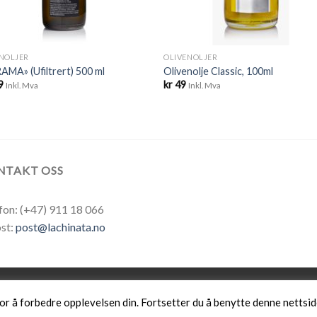
NOLJER
OLIVENOLJER
AMA» (Ufiltrert) 500 ml
Olivenolje Classic, 100ml
9
kr
49
Inkl. Mva
Inkl. Mva
NTAKT OSS
fon: (+47) 911 18 066
st:
post@lachinata.no
TE
SALGS- OG LEVERINGSBETINGELSER
ARRANGEMENTER
or å forbedre opplevelsen din. Fortsetter du å benytte denne nettsi