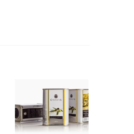
il
Legg til
ste
ønskeliste