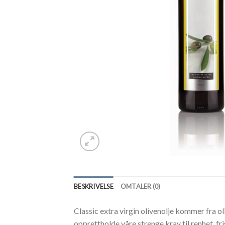
BESKRIVELSE
OMTALER (0)
Classic extra virgin olivenolje kommer fra ol
opprettholde våre strenge krav til renhet, f