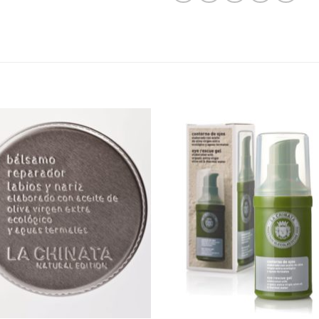
Legg til
Legg t
ønskeliste
ønskeli