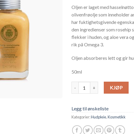
Oljen er laget med hasselnøtto
olivenfrøolje som inneholder a
har fuktighetsgivende egenskape
den ingredienser som rosehip 
flekker i huden, og aloe vera o
rik på Omega 3.
Oljen absorberes lett og gir hu
50ml
Illuminerende Olje antall
KJØP
Legg til ønskeliste
Kategorier:
Hudpleie
,
Kosmetikk