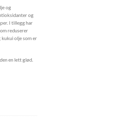
lje og
ntioksidanter og
r. I tillegg har
som reduserer
g kukui olje som er
den en lett glød.