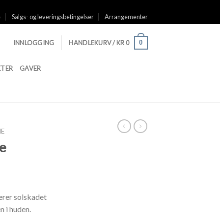
e
Salgs- og leveringsbetingelser
Arrangementer
0
INNLOGGING
HANDLEKURV /
KR
0
TER
GAVER
IE
je
erer solskadet
n i huden.