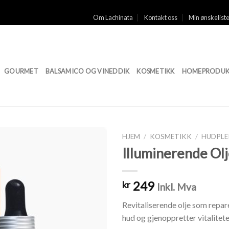
Om Lachinata
Kontakt oss
Min ønskelist
GOURMET
BALSAMICO OG VINEDDIK
KOSMETIKK
HOMEPRODUK
HJEM
/
KOSMETIKK
/
HUDPLE
Illuminerende Ol
Legg til
ønskeliste
249
kr
Inkl. Mva
Revitaliserende olje som repar
hud og gjenoppretter vitalitete