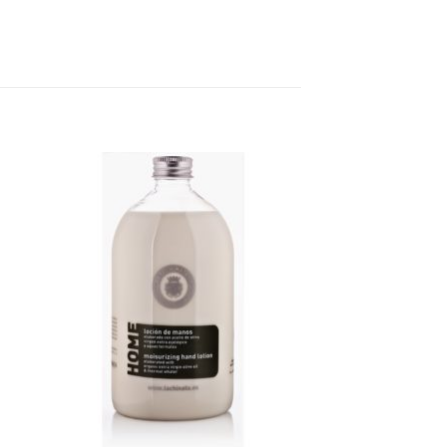
il
Legg til
ste
ønskeliste