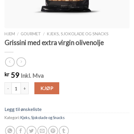
HJEM
/
GOURMET
/
KJEKS, SJOKOLADE OG SNACKS
Grissini med extra virgin olivenolje
59
kr
Inkl. Mva
Grissini med extra virgin olivenolje antall
KJØP
Legg til ønskeliste
Kategori:
Kjeks, Sjokolade og Snacks