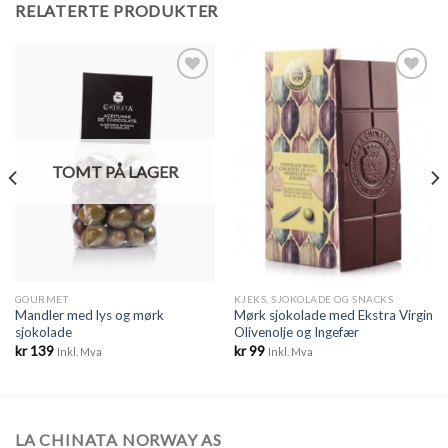
RELATERTE PRODUKTER
Legg til
Legg til
ønskeliste
ønskeliste
TOMT PÅ LAGER
GOURMET
KJEKS, SJOKOLADE OG SNACKS
Mandler med lys og mørk
Mørk sjokolade med Ekstra Virgin
sjokolade
Olivenolje og Ingefær
kr
139
kr
99
Inkl. Mva
Inkl. Mva
LA CHINATA NORWAY AS