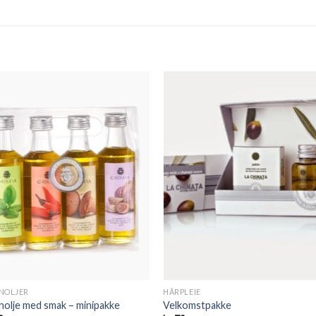
Legg til
Legg t
ønskeliste
ønskeli
NOLJER
HÅRPLEIE
nolje med smak – minipakke
Velkomstpakke