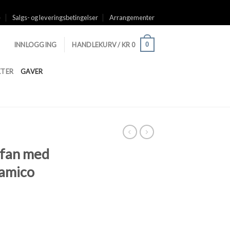
e
Salgs- og leveringsbetingelser
Arrangementer
0
INNLOGGING
HANDLEKURV /
KR
0
TER
GAVER
ofan med
samico
je og balsamico antall