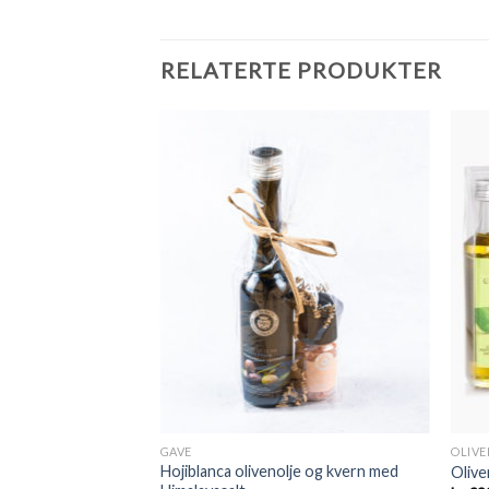
RELATERTE PRODUKTER
Legg til
Legg til
ønskeliste
ønskeliste
GAVE
OLIVE
rgin Olivenolje og
Hojiblanca olivenolje og kvern med
Olive