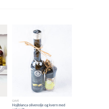
il
Legg til
ste
ønskeliste
GAVE
Hojiblanca olivenolje og kvern med