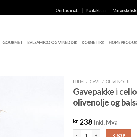
Om Lachinata
Kontakt oss
Min ønskelist
GOURMET
BALSAMICO OG VINEDDIK
KOSMETIKK
HOMEPRODUK
HJEM
/
GAVE
/
OLIVENOLJE
Gavepakke i cell
Legg til
olivenolje og bal
ønskeliste
238
kr
Inkl. Mva
Gavepakke i cellofan med olivenol
KJØP