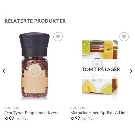
RELATERTE PRODUKTER
Legg til
Legg til
ønskeliste
ønskeliste
TOMT PÅ LAGER
GOURMET
GOURMET
Fem Typer Pepper med Kvern
Marmelade med Aprikos & Lime
kr
89
kr
99
Inkl. Mva
Inkl. Mva